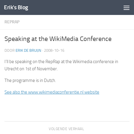
Erik's Blog
Doorgaan naar inhoud
REPRAP
Speaking at the WikiMedia Conference
DOOR
ERIK DE BRUIJN
·
2008-10-16
I’ll be speaking on the RepRap at the Wikimedia conference in
Utrecht on 1st of November.
The programme is in Dutch.
See also the www.wikimediaconferentie.nl website
VOLGENDE VERHAAL