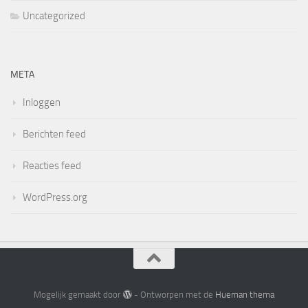
Uncategorized
META
Inloggen
Berichten feed
Reacties feed
WordPress.org
Mogelijk gemaakt door
- Ontworpen met de
Hueman thema