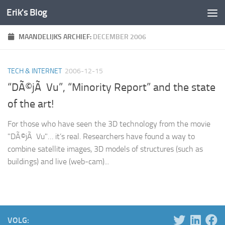
Erik's Blog
Doorgaan naar inhoud
MAANDELIJKS ARCHIEF:
DECEMBER 2006
TECH & INTERNET
2006-12-15
“DÃ©jÃ Vu”, “Minority Report” and the state
of the art!
For those who have seen the 3D technology from the movie
"DÃ©jÃ Vu"… it’s real. Researchers have found a way to
combine satellite images, 3D models of structures (such as
buildings) and live (web-cam)...
VOLG: