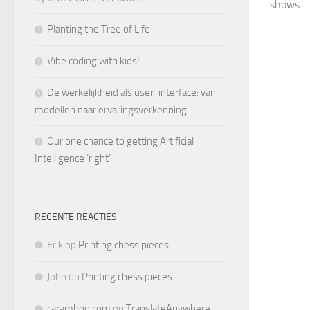
shows...
Planting the Tree of Life
Vibe coding with kids!
De werkelijkheid als user-interface: van
modellen naar ervaringsverkenning
Our one chance to getting Artificial
Intelligence ‘right’
RECENTE REACTIES
Erik
op
Printing chess pieces
John
op
Printing chess pieces
caramboo.com
op
TranslateAnywhere