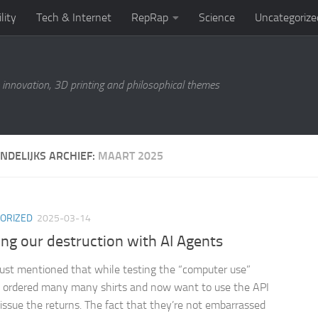
lity
Tech & Internet
RepRap
Science
Uncategorize
 innovation, 3D printing and philosophical themes
NDELIJKS ARCHIEF:
MAART 2025
ORIZED
2025-03-14
ng our destruction with AI Agents
ust mentioned that while testing the “computer use”
 ordered many many shirts and now want to use the API
 issue the returns. The fact that they’re not embarrassed