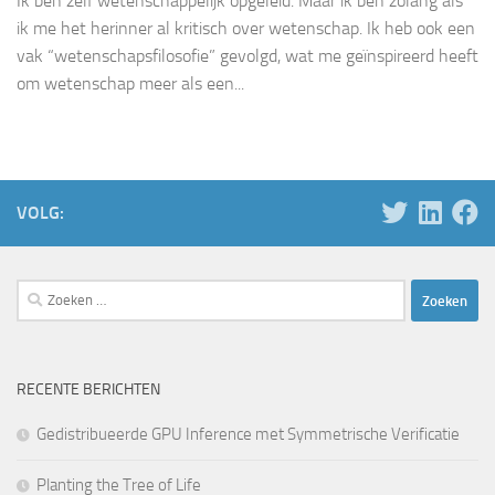
Ik ben zelf wetenschappelijk opgeleid. Maar ik ben zolang als
ik me het herinner al kritisch over wetenschap. Ik heb ook een
vak “wetenschapsfilosofie” gevolgd, wat me geïnspireerd heeft
om wetenschap meer als een...
VOLG:
Zoeken
naar:
RECENTE BERICHTEN
Gedistribueerde GPU Inference met Symmetrische Verificatie
Planting the Tree of Life