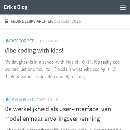
Erik's Blog
Doorgaan naar inhoud
MAANDELIJKS ARCHIEF:
OKTOBER 2025
UNCATEGORIZED
2025-10-31
Vibe coding with kids!
My daughter is in a school with kids of 10-14. It’s really cool,
we had just one hour to (1) explain what Vibe coding is, (2)
think of games to develop and (3) making...
UNCATEGORIZED
2025-10-18
De werkelijkheid als user-interface: van
modellen naar ervaringsverkenning