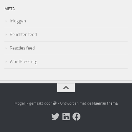
META
Inloggen
Berichten feed
Reacties feed
WordPress.org
Mogelijk gemaakt door
- Ontworpen met de
Hueman thema