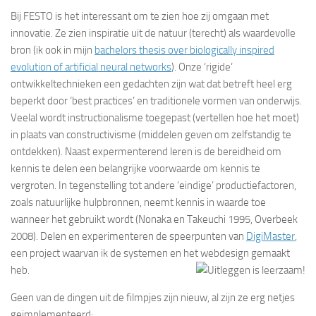
Bij FESTO is het interessant om te zien hoe zij omgaan met
innovatie. Ze zien inspiratie uit de natuur (terecht) als waardevolle
bron (ik ook in mijn
bachelors thesis over biologically inspired
evolution of artificial neural networks
). Onze ‘rigide’
ontwikkeltechnieken een gedachten zijn wat dat betreft heel erg
beperkt door ‘best practices’ en traditionele vormen van onderwijs.
Veelal wordt instructionalisme toegepast (vertellen hoe het moet)
in plaats van constructivisme (middelen geven om zelfstandig te
ontdekken). Naast expermenterend leren is de bereidheid om
kennis te delen een belangrijke voorwaarde om kennis te
vergroten. In tegenstelling tot andere ‘eindige’ productiefactoren,
zoals natuurlijke hulpbronnen, neemt kennis in waarde toe
wanneer het gebruikt wordt (Nonaka en Takeuchi 1995, Overbeek
2008). Delen en experimenteren de speerpunten van
DigiMaster
,
een project waarvan ik de systemen en het webdesign gemaakt
heb.
Geen van de dingen uit de filmpjes zijn nieuw, al zijn ze erg netjes
geimplementeerd: