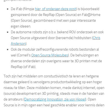
De iFab (filmpje
hier, of onderaan deze post
) is bijvoorbeeld
geinspireerd door de RepRap (Open Source) en Fab@Home
(Open Source), gecombineerd met een paar interessante
eigen ideeen.
De autonome robots zijn o.b.v. bekend ROV onderzoek en ook
Open Source uitgevoerd door (beroemde) hobbyisten (
Chris
Anderson
).
Ook de modulair zelfreconfigurerende robots bestonden al
wel (Cornell’s
Open Source Molecubes
). De behuizingen en
diverse onderdelen zijn overigens weer te 3D printen met de
RepRap (of iFab).
Toch zijn het middelen om constuctivistisch te leren en hetgene
daarmee geleerd is vervolgens productontwikkeling op een hoger
niveau te tillen. Deze middelen komen, mede dankzij internet, open
(source) development en 3D printing, steeds mee in de handen van
de amateurs (
Democratizing Innovation, zie von Hippel
). Open
Source is in mijn ogen een heel geschikte enabler voor kennis delen