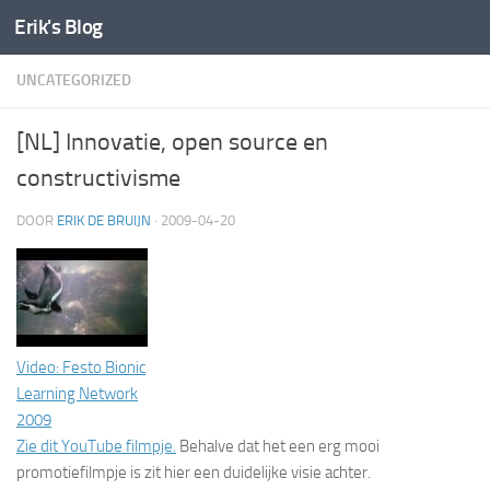
Erik's Blog
Doorgaan naar inhoud
UNCATEGORIZED
[NL] Innovatie, open source en
constructivisme
DOOR
ERIK DE BRUIJN
·
2009-04-20
Video: Festo Bionic
Learning Network
2009
Zie dit YouTube filmpje.
Behalve dat het een erg mooi
promotiefilmpje is zit hier een duidelijke visie achter.